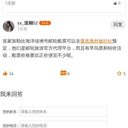
5天前
 0
yz_迷糊52
Lv.5
回复
3天前
皇家加勒比海洋绿洲号邮轮船票可以去
重庆海外旅行社
预
定，他们是邮轮旅游官方代理平台，而且有早鸟票和特价活
动，船票价格要比正价便宜不少呢。



14
0
5
我来回答
您的姓名：
您的电话：