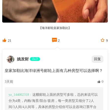
【海洋邮轮皇家加勒比】



21
2
9
姚发财
Lv.3
回复
皇家加勒比海洋绿洲号邮轮上面有几种房型可以选择啊？
3天前
 0
yz_144002318：
这艘邮轮上面的房型可多啦，总的来说可以
分为4类，内舱/海景/阳台/套房，每一类房型又细分了2人
间/3人间/4人间等，具体的房型介绍你可以去咨询订票平台