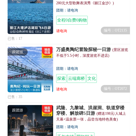
280元大型歌舞表演秀《丽江金沙》)
团期：请电询
全程0自费0购物
编号：OT2135
请电询
已售：17
万盛奥陶纪冒险探秘一日游
(景区游览
跟团游
不低于5.5小时，深度游览不进店)
团期：请电询
探索
云端廊桥
文化
编号：OT2072
请电询
已售：35
武隆、九黎城、洪崖洞、轨道穿楼
跟团游
穿楼、解放碑5日游
(赠送198元/人城上
天幕+温泉票一张，品尝当地特色美食)
团期：请电询