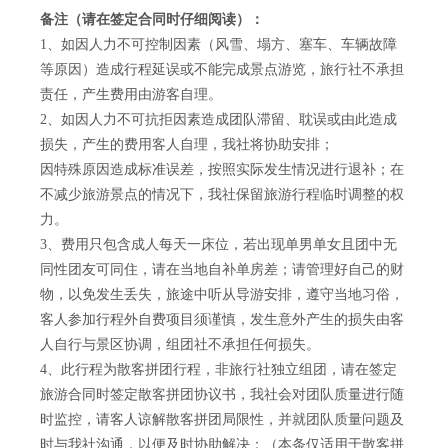
备注（请在签定合同时仔细阅读）：
1、如因人力不可控制因素（风雪、塌方、塞车、车辆故障
等原因）造成行程延误或不能完成景点游览，旅行社不承担
责任，产生费用由游客自理。
2、如因人力不可抗拒因素造成团队滞留、耽误或由此造成
损失，产生的费用客人自理，我社将协助安排；
因特殊原因造成标准误差，按照实际发生情况进行退补；在
不减少旅游景点的情况下，我社保留旅游行程临时调整的权
力。
3、费用只包含成人每天一床位，若出现单男单女且团中无
同性团友可同住，请在当地自补单房差；请管理好自己的财
物，以免发生丢失，旅途中听从导游安排，遵守当地习俗，
客人参加行程外自费项目须谨慎，发生意外产生的损失由客
人自行与景区协调，组团社不承担任何损失。
4、此行程为散客拼团行程，非旅行社独立组团，请在签定
旅游合同时签定散客拼团协议书，我社会对团队质量进行随
时监控，请客人谅解散客拼团局限性，并就团队质量问题及
时与我社沟通，以便及时协助解决；（本条仅适用于散客拼