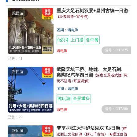
重庆大足石刻双景+昌州古镇一日游
跟团游
(经典线路+零强消)
团期：请电询
0必消
上门接
含中餐
编号：OT3825
请电询
已售：41
武隆天坑三桥、地缝、大足石刻、
跟团游
奥陶纪汽车四日游
(深度全景游武隆+纯
玩不进店+耳麦讲解)
团期：请电询
纯玩游
全景重庆
编号：OT5880
请电询
已售：29
奢享-丽江大理泸沽湖双飞6日游
(赠
跟团游
送丽江文化的魂《丽江千古情》 ★赠送价值