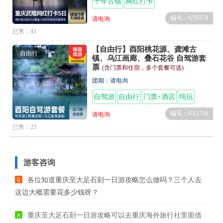
千年古镇
网红打卡
编号：OT6374
请电询
已售：41
【自由行】酉阳桃花源、龚滩古
自由行
镇、乌江画廊、叠石花谷 自驾游套
票
(含门票和住宿，多个套餐可选)
团期：请电询
自驾游
自由行
门票+酒店
纯玩
编号：OT1724
请电询
已售：23
游客咨询
各位知道重庆至大足石刻一日游攻略怎么做吗？三个人去
这边大概需要花多少钱呀？
重庆至大足石刻一日游攻略可以去重庆海外旅行社里面借