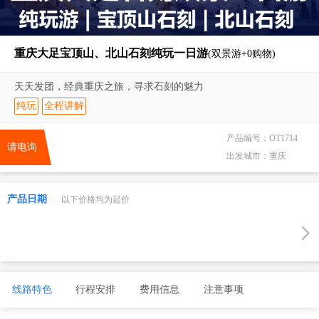
重庆大足宝顶山、北山石刻纯玩一日游
(双景游+0购物)
天天发团，经典重庆之旅，寻求石刻的魅力
纯玩
全程讲解
产品编号：
OT1714
请电询
出发城市：
重庆
产品日期
以下价格均为起价
线路特色
行程安排
费用信息
注意事项