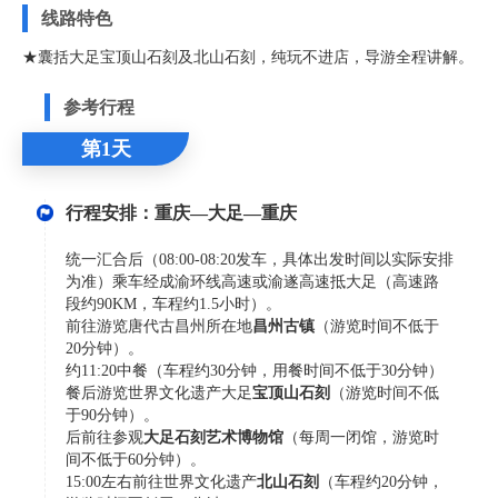
线路特色
★囊括大足宝顶山石刻及北山石刻，纯玩不进店，导游全程讲解。
参考行程
第1天
行程安排：重庆—大足—重庆
统一汇合后（08:00-08:20发车，具体出发时间以实际安排
为准）乘车经成渝环线高速或渝遂高速抵大足（高速路
段约90KM，车程约1.5小时）。
前往游览唐代古昌州所在地
昌州古镇
（游览时间不低于
20分钟）。
约11:20中餐（车程约30分钟，用餐时间不低于30分钟）
餐后游览世界文化遗产大足
宝顶山石刻
（游览时间不低
于90分钟）。
后前往参观
大足石刻艺术博物馆
（每周一闭馆，游览时
间不低于60分钟）。
15:00左右前往世界文化遗产
北山石刻
（车程约20分钟，